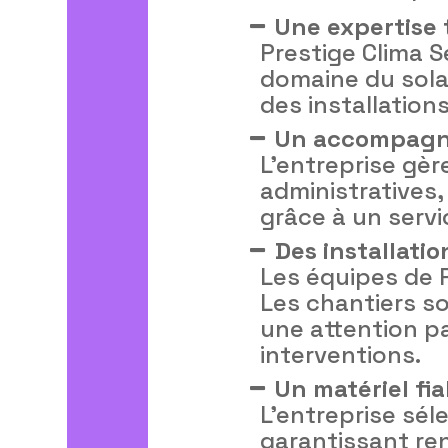
Une expertise 
Prestige Clima S
domaine du solai
des installatio
Un accompagn
L’entreprise gèr
administratives,
grâce à un servi
Des installati
Les équipes de P
Les chantiers s
une attention pa
interventions.
Un matériel fi
L’entreprise sé
garantissant ren